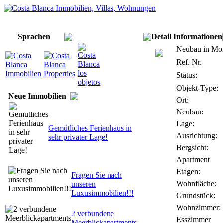
Home
Über uns/Leistungen
Kontakt
Costa Blanca
Newsletter
Impressum
Sprachen
Detail Informationen
Neubau in Mor
Ref. Nr.
Status:
Objekt-Type:
Neue Immobilien
Ort:
Neubau:
Lage:
Gemütliches Ferienhaus in
Ausrichtung:
sehr privater Lage!
Bergsicht:
Apartment
Etagen:
Fragen Sie nach
Wohnfläche:
unseren
Luxusimmobilien!!!
Grundstück:
Wohnzimmer:
2 verbundene
Esszimmer
Meerblickapartments