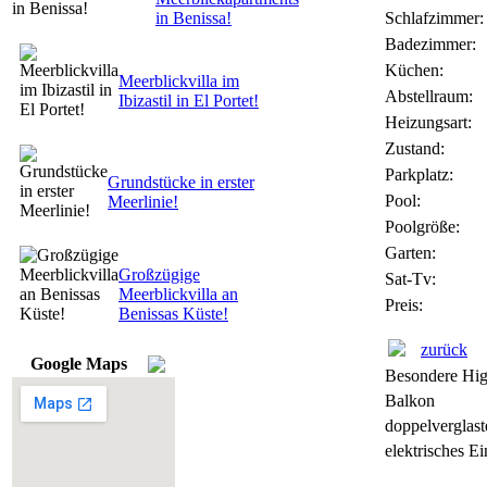
in Benissa!
Schlafzimmer:
Badezimmer:
Küchen:
Meerblickvilla im
Abstellraum:
Ibizastil in El Portet!
Heizungsart:
Zustand:
Parkplatz:
Grundstücke in erster
Pool:
Meerlinie!
Poolgröße:
Garten:
Großzügige
Sat-Tv:
Meerblickvilla an
Preis:
Benissas Küste!
zurück
Google Maps
Besondere High
Balkon
doppelverglast
elektrisches E